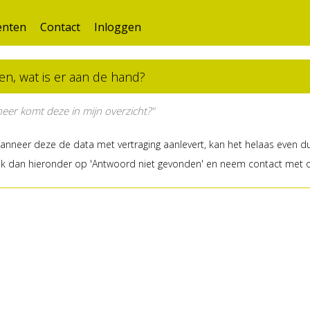
nten
Contact
Inloggen
n, wat is er aan de hand?
neer komt deze in mijn overzicht?"
Wanneer deze de data met vertraging aanlevert, kan het helaas even du
uk dan hieronder op 'Antwoord niet gevonden' en neem contact met o