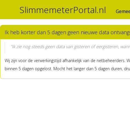
SlimmemeterPortal.nl
Gemee
Ik heb korter dan 5 dagen geen nieuwe data ontvange
"Ik zie nog steeds geen data van gisteren of eergisteren, wan
Wij zijn voor de verwerkingstijd afhankelijk van de netbeheerders. 
binnen 5 dagen opgelost. Mocht het langer dan 5 dagen duren, dr