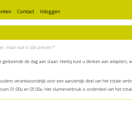
nten
Contact
Inloggen
r, maar wat is dat precies?"
ie gedurende de dag aan staan. Hierbij kunt u denken aan adapters, wif
udens verantwoordelijk voor een aanzienlijk deel van het totale verb
sen 01:00u en 05:00u. Het sluimerverbruik is onderdeel van het totale