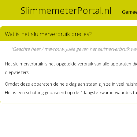
SlimmemeterPortal.nl
Gemee
Wat is het sluimerverbruik precies?
"Geachte heer / mevrouw, Jullie geven het sluimerverbruik wee
Het sluimerverbruik is het opgetelde verbruik van alle apparaten d
diepvriezers.
Omdat deze apparaten de hele dag aan staan zijn ze in veel huisho
Het is een schatting gebaseerd op de 4 laagste kwartierwaardes tus